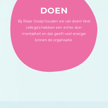
DOEN
Bij Risse Groep houden we van doen! Veel
collega’s hebben een echte doe-
mentaliteit en dat geeft veel energie
binnen de organisatie.