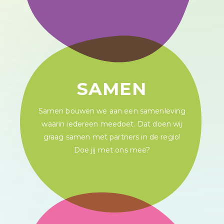
SAMEN
Samen bouwen we aan een samenleving
waarin iedereen meedoet. Dat doen wij
graag samen met partners in de regio!
Doe jij met ons mee?