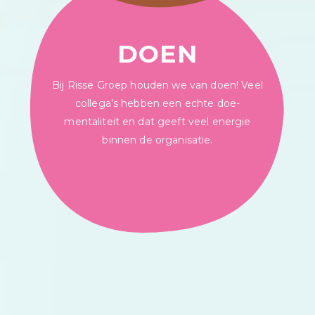
DOEN
Bij Risse Groep houden we van doen! Veel
collega’s hebben een echte doe-
mentaliteit en dat geeft veel energie
binnen de organisatie.