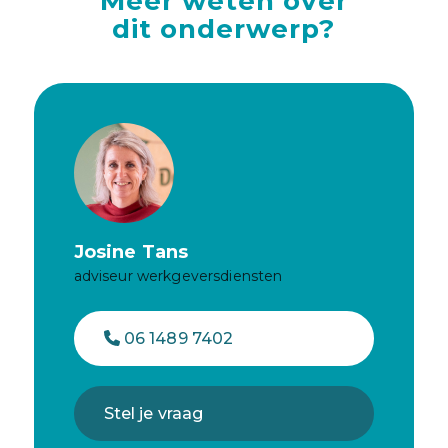
Meer weten over
dit onderwerp?
Josine Tans
adviseur werkgeversdiensten
06 1489 7402
Stel je vraag