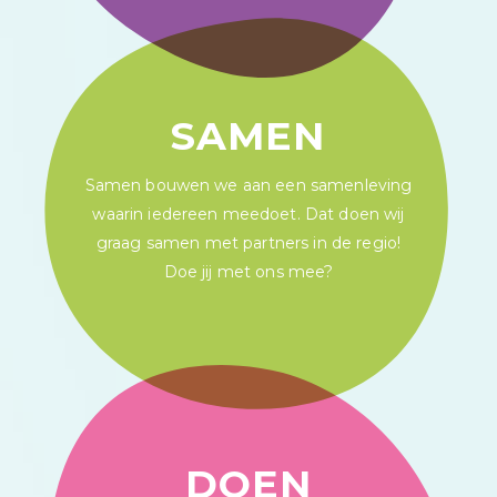
SAMEN
Samen bouwen we aan een samenleving
waarin iedereen meedoet. Dat doen wij
graag samen met partners in de regio!
Doe jij met ons mee?
DOEN