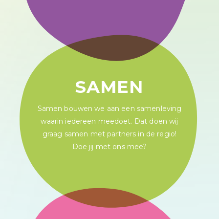
SAMEN
Samen bouwen we aan een samenleving
waarin iedereen meedoet. Dat doen wij
graag samen met partners in de regio!
Doe jij met ons mee?