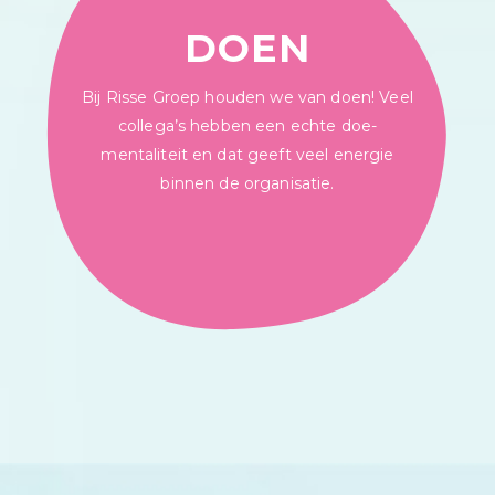
DOEN
Bij Risse Groep houden we van doen! Veel
collega’s hebben een echte doe-
mentaliteit en dat geeft veel energie
binnen de organisatie.