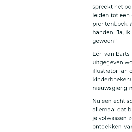
spreekt het ook
leiden tot een 
prentenboek:
handen. ‘Ja, i
gewoon!’
Eén van Barts 
uitgegeven wor
illustrator Ian
kinderboekenui
nieuwsgierig n
Nu een echt s
allemaal dat b
je volwassen z
ontdekken: van