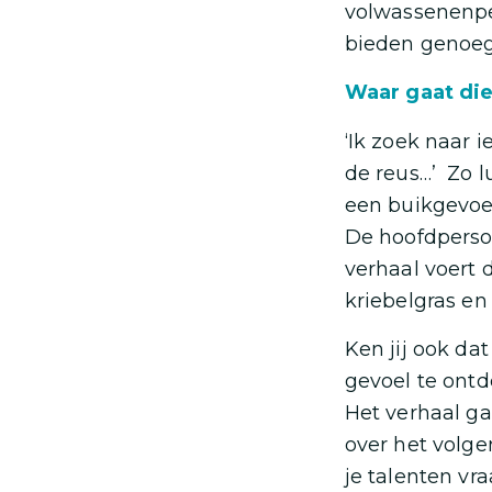
volwassenenpe
bieden genoeg 
Waar gaat die
‘Ik zoek naar i
de reus…’ Zo l
een buikgevoel
De hoofdperso
verhaal voert d
kriebelgras en
Ken jij ook da
gevoel te ontd
Het verhaal ga
over het volge
je talenten vra