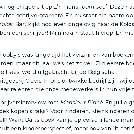
 nog chique uit op z’n Frans: ‘
pain-see’.
Deze na
echte schrijverscarrière. En nu staat die naam op 
Kolos
. Bart kijkt nog even ongelovig naar de Kolos 
k ben een schrijver! Mijn naam staat hierop. En m
hobby’s was lange tijd het verzinnen van boeken 
den, maar dit jaar was het zo ver! Zijn eerste 
 de Haes, werd uitgebracht bij de Belgische
tgeverij Clavis. In ons ontwikkelbedrijf zijn wij 
aar talenten die onze medewerkers in hun vrije t
chrijversinterview met
Monsieur Pincé
. En jullie 
oek kopen straks? Voor kinderen, kleinkinderen 
elf! Want Barts boek kan je op verschillende man
uit een kinderperspectief, maar ook vanuit een f