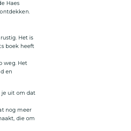
de Haes
 ontdekken.
ustig. Het is
ts boek heeft
p weg. Het
nd en
 je uit om dat
aat nog meer
 maakt, die om