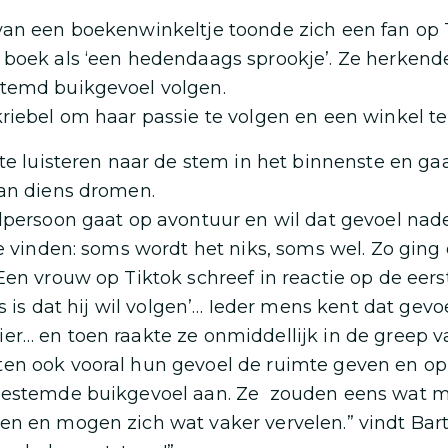
van een boekenwinkeltje toonde zich een fan op 
boek als ‘een hedendaags sprookje’. Ze herkend
temd buikgevoel volgen.
riebel om haar passie te volgen en een winkel t
 te luisteren naar de stem in het binnenste en ga
van diens dromen.
dpersoon gaat op avontuur en wil dat gevoel nad
te vinden: soms wordt het niks, soms wel. Zo gin
Een vrouw op Tiktok schreef in reactie op de eerst
ts is dat hij wil volgen’… Ieder mens kent dat gev
r… en toen raakte ze onmiddellijk in de greep va
en ook vooral hun gevoel de ruimte geven en o
bestemde buikgevoel aan. Ze zouden eens wat 
en en mogen zich wat vaker vervelen.” vindt Bar