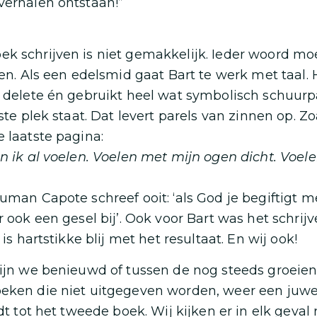
verhalen ontstaan!”
k schrijven is niet gemakkelijk. Ieder woord mo
len. Als een edelsmid gaat Bart te werk met taal. 
, delete én gebruikt heel wat symbolisch schuurp
iste plek staat. Dat levert parels van zinnen op. Zo
e laatste pagina:
on ik al voelen. Voelen met mijn ogen dicht. Voe
ruman Capote schreef ooit: ‘als God je begiftigt m
er ook een gesel bij’. Ook voor Bart was het schri
j is hartstikke blij met het resultaat. En wij ook!
zijn we benieuwd of tussen de nog steeds groeie
oeken die niet uitgegeven worden, weer een juwe
idt tot het tweede boek. Wij kijken er in elk geval