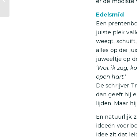
er de mooiste 
vrijdag 3 oktober?
Edelsmid
Een prentenboe
juiste plek val
weegt, schuift
alles op die ju
juweeltje op d
‘Wat ik zag, k
open hart.’
De schrijver T
dan geeft hij 
lijden. Maar hi
En natuurlijk 
ideeën voor b
idee zit dat le