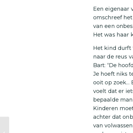
Een eigenaar 
omschreef het 
van een onbes
Het was haar k
Het kind durft
naar de reus 
Bart: “De hoof
Je hoeft niks 
ooit op zoek… 
voelt dat er ie
bepaalde manie
Kinderen moet
achter dat on
van volwassen
Kom jij naar de
banenmarkt op