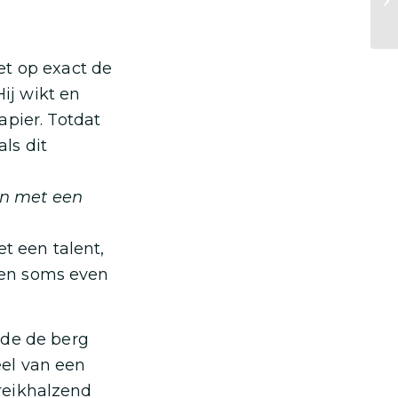
et op exact de
Hij wikt en
apier. Totdat
als dit
len met een
et een talent,
jven soms even
nde de berg
el van een
 reikhalzend