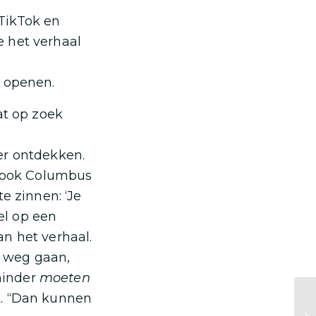
TikTok en
e het verhaal
e openen.
at op zoek
er ontdekken.
g ook Columbus
e zinnen: ‘Je
oel op een
n het verhaal.
p weg gaan,
minder
moeten
t. “Dan kunnen