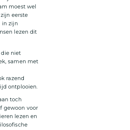
am moest wel
zijn eerste
in zijn
ensen lezen dit
die niet
boek, samen met
ook razend
ijd ontplooien.
gaan toch
of gewoon voor
ieren lezen en
ilosofische