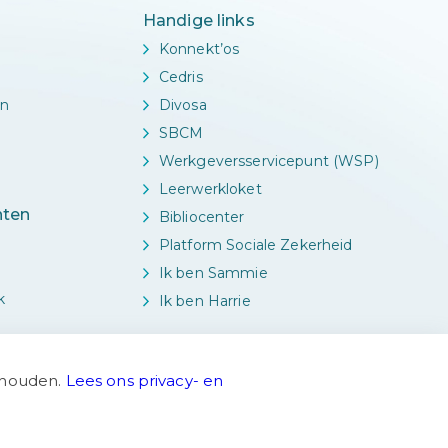
Handige links
Konnekt’os
Cedris
en
Divosa
n
SBCM
Werkgeversservicepunt (WSP)
Leerwerkloket
ten
Bibliocenter
Platform Sociale Zekerheid
Ik ben Sammie
k
Ik ben Harrie
nthouden.
Lees ons privacy- en