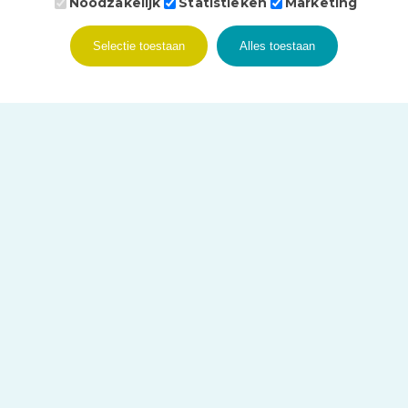
Noodzakelijk
Statistieken
Marketing
Selectie toestaan
Alles toestaan
 door
Bonsai media