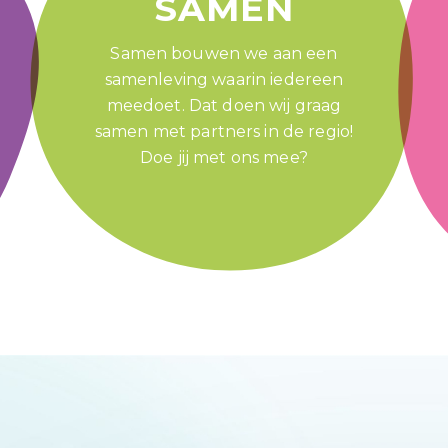
SAMEN
Samen bouwen we aan een
samenleving waarin iedereen
meedoet. Dat doen wij graag
samen met partners in de regio!
Doe jij met ons mee?