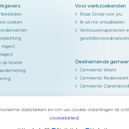
rkgevers
Voor werkzoekenden
itbesteden
Risse Groep voor jou
eel zoeken
Ik wil me ontwikkelen
l ondernemen
Vertrouwenspersonen 
rplichting
geschillencoordinatore
-traject
traject
Deelnemende gemeen
 op locatie
Gemeente Weert
aardemeting
Gemeente Nederweert
ering
Gemeente Cranendonc
anonieme statistieken en om uw cookie-instellingen te o
cookiebeleid
.