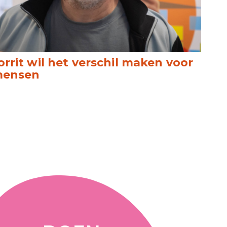
orrit wil het verschil maken voor
ensen