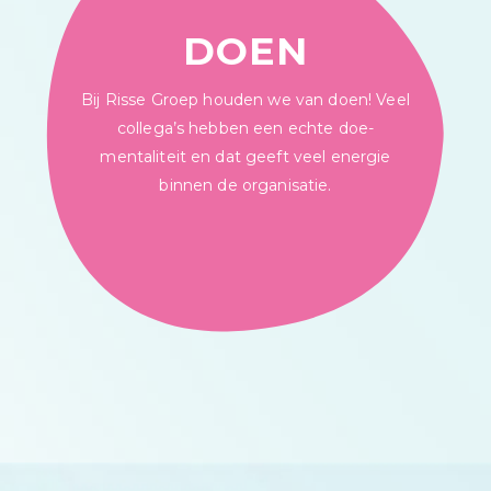
DOEN
Bij Risse Groep houden we van doen! Veel
collega’s hebben een echte doe-
mentaliteit en dat geeft veel energie
binnen de organisatie.