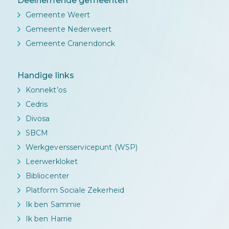
Deelnemende gemeenten
Gemeente Weert
Gemeente Nederweert
Gemeente Cranendonck
Handige links
Konnekt’os
Cedris
Divosa
SBCM
Werkgeversservicepunt (WSP)
Leerwerkloket
Bibliocenter
Platform Sociale Zekerheid
Ik ben Sammie
Ik ben Harrie