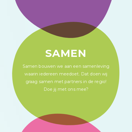
SAMEN
Samen bouwen we aan een samenleving
waarin iedereen meedoet. Dat doen wij
graag samen met partners in de regio!
Doe jij met ons mee?