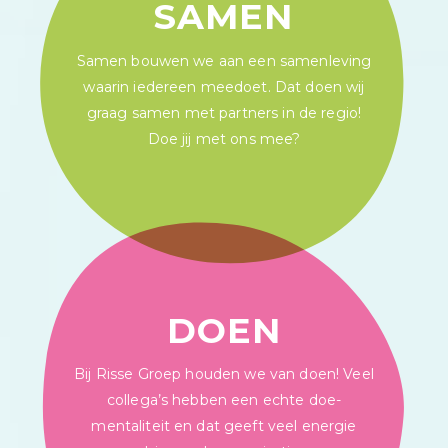
SAMEN
Samen bouwen we aan een samenleving
waarin iedereen meedoet. Dat doen wij
graag samen met partners in de regio!
Doe jij met ons mee?
DOEN
Bij Risse Groep houden we van doen! Veel
collega’s hebben een echte doe-
mentaliteit en dat geeft veel energie