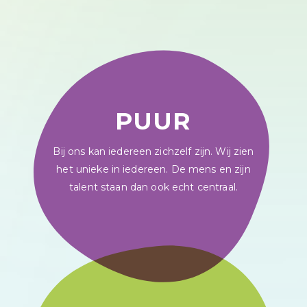
PUUR
Bij ons kan iedereen zichzelf zijn. Wij zien
het unieke in iedereen. De mens en zijn
talent staan dan ook echt centraal.