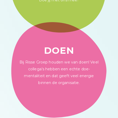
Doe jij met ons mee?
DOEN
Bij Risse Groep houden we van doen! Veel
collega’s hebben een echte doe-
mentaliteit en dat geeft veel energie
binnen de organisatie.