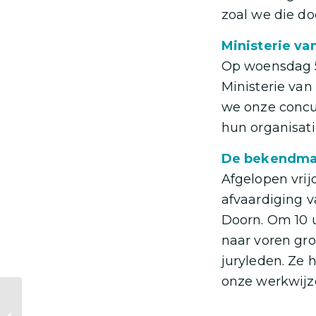
zoal we die do
Ministerie v
Op woensdag 5
Ministerie va
we onze concu
hun organisati
De bekendma
Afgelopen vri
afvaardiging v
Doorn. Om 10 u
naar voren gr
juryleden. Ze 
onze werkwijz
Het unieke regeert
op eerste Risse