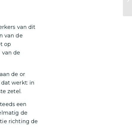
erkers van dit
jn van de
et op
n van de
 aan de or
dat werkt: in
te zetel.
steeds een
elmatig de
ie richting de