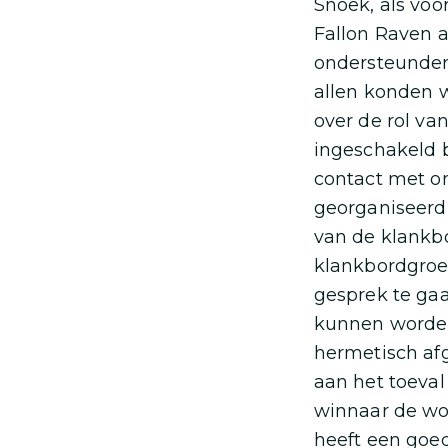
Snoek, als voo
Fallon Raven a
ondersteunden 
allen konden 
over de rol va
ingeschakeld b
contact met o
georganiseerd
van de klankb
klankbordgroe
gesprek te gaa
kunnen worden
hermetisch afg
aan het toeval
winnaar de wo
heeft een goe