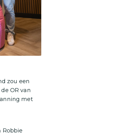
nd zou een
r de OR van
lanning met
m Robbie