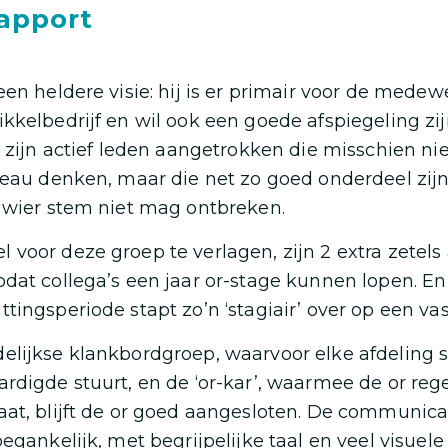
rapport
een heldere visie: hij is er primair voor de medew
kkelbedrijf en wil ook een goede afspiegeling zi
o zijn actief leden aangetrokken die misschien ni
veau denken, maar die net zo goed onderdeel zij
 wier stem niet mag ontbreken.
voor deze groep te verlagen, zijn 2 extra zetels
dat collega’s een jaar or-stage kunnen lopen. En 
tingsperiode stapt zo’n ‘stagiair’ over op een vas
elijkse klankbordgroep, waarvoor elke afdeling 
rdigde stuurt, en de ‘or-kar’, waarmee de or reg
at, blijft de or goed aangesloten. De communicat
egankelijk, met begrijpelijke taal en veel visuele