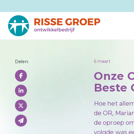
6 maart
Delen:
Onze O
Beste 
Hoe het allem
de OR, Maria
de oproep om
volgde was e