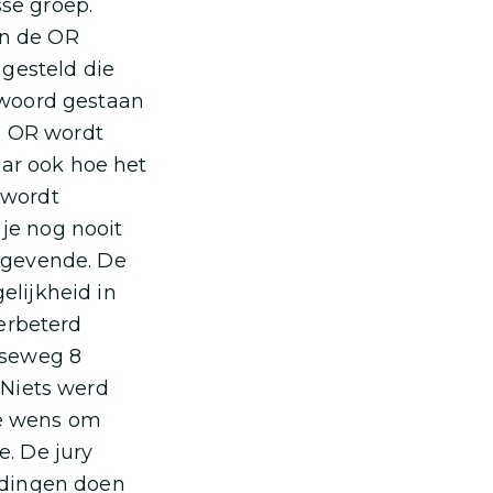
sse groep.
an de OR
 gesteld die
 woord gestaan
e OR wordt
aar ook hoe het
 wordt
je nog nooit
ggevende. De
lijkheid in
erbeterd
sseweg 8
 Niets werd
de wens om
. De jury
 dingen doen