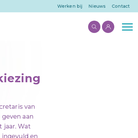
Werken bij
Nieuws
Contact
kiezing
cretaris van
e geven aan
 jaar. Wat
 ingevuld en