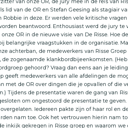
rzitter van onze OR, de jury mee in de reis van Ri
ls lid van de OR en Stefan Geesing als stagiair v
Robbie in deze. Er werden vele kritische vragen
worden beantwoord. Enthousiast werd de jury te
n onze OR in de nieuwe visie van De Risse. Hoe d
ij belangrijke vraagstukken in de organisatie. M
nze achterban, de medewerkers van Risse Groep
, de zogenaamde klankbordbijeenkomsten. (Heb 
ordgroep gehoord? Vraag dan eens aan je leidin
p geeft medewerkers van alle afdelingen de moge
n met de OR over dingen die je opvallen of die v
.) Tijdens de presentatie waren de gang van Ri
esloten om ongestoord de presentatie te geven.
 overgelaten. Iedereen pakte zijn of haar rol en 
rden nam toe. Ook het vertrouwen hierin nam toe
de inkijk gekregen in Risse groep en waarom we