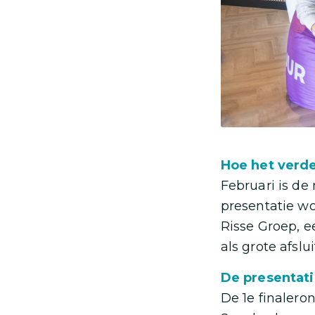
Hoe het verde
Februari is d
presentatie w
Risse Groep, 
als grote afsl
De presentat
De 1e finalero