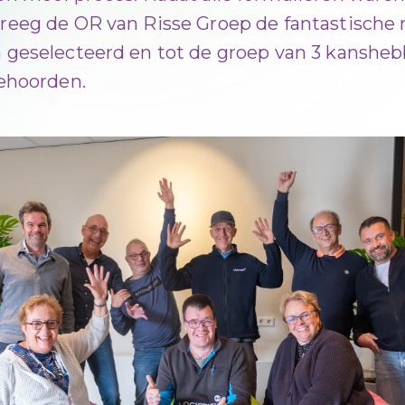
reeg de OR van Risse Groep de fantastische
 geselecteerd en tot de groep van 3 kansheb
behoorden.