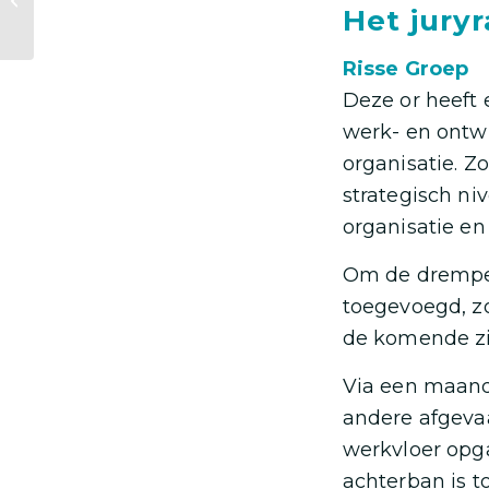
Het jury
Vastlaovundj middig!
Risse Groep
Deze or heeft 
werk- en ontwi
organisatie. Z
strategisch ni
organisatie en
Om de drempel 
toegevoegd, zo
de komende zit
Via een maand
andere afgevaa
werkvloer opga
achterban is to