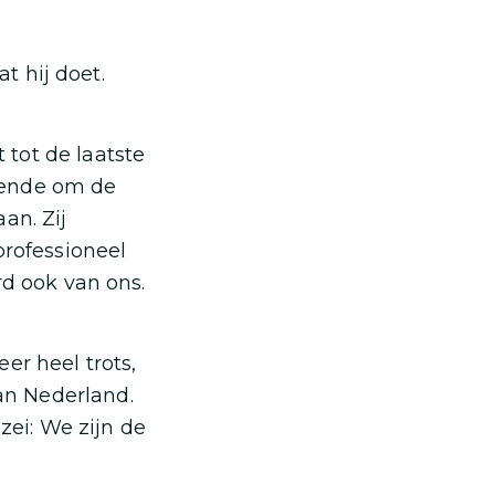
at hij doet.
tot de laatste
oende om de
an. Zij
professioneel
rd ook van ons.
er heel trots,
an Nederland.
zei: We zijn de