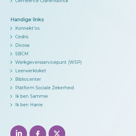
Gemeente Cranendonck
Handige links
Konnekt’os
Cedris
Divosa
SBCM
Werkgeversservicepunt (WSP)
Leerwerkloket
Bibliocenter
Platform Sociale Zekerheid
Ik ben Sammie
Ik ben Harrie