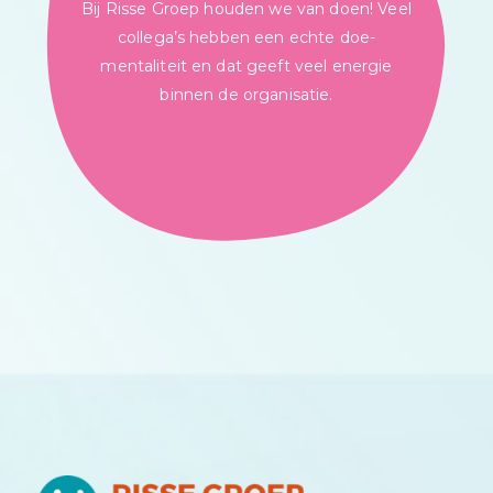
Bij Risse Groep houden we van doen! Veel
collega’s hebben een echte doe-
mentaliteit en dat geeft veel energie
binnen de organisatie.