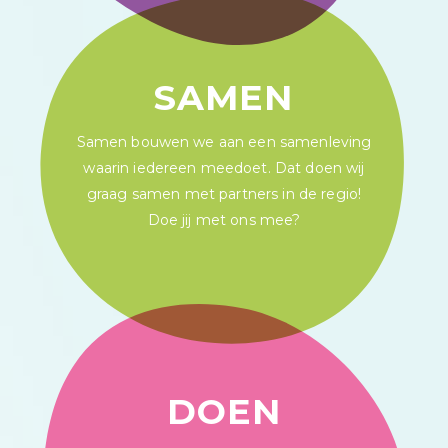
SAMEN
Samen bouwen we aan een samenleving
waarin iedereen meedoet. Dat doen wij
graag samen met partners in de regio!
Doe jij met ons mee?
DOEN