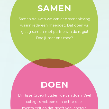
SAMEN
Samen bouwen we aan een samenleving
waarin iedereen meedoet. Dat doen wij
graag samen met partners in de regio!
Doe jij met ons mee?
DOEN
Bij Risse Groep houden we van doen! Veel
collega’s hebben een echte doe-
mentaliteit en dat geeft veel energie