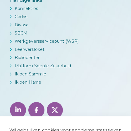
Handige links
Konnekt’os
Cedris
Divosa
SBCM
Werkgeversservicepunt (WSP)
Leerwerkloket
Bibliocenter
Platform Sociale Zekerheid
Ik ben Sammie
Ik ben Harrie
Wij gebruiken cookies voor anonieme statistieken