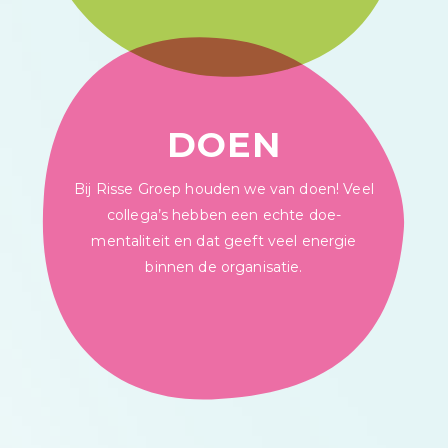
DOEN
Bij Risse Groep houden we van doen! Veel
collega’s hebben een echte doe-
mentaliteit en dat geeft veel energie
binnen de organisatie.