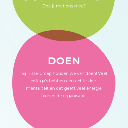
Doe jij met ons mee?
DOEN
Bij Risse Groep houden we van doen! Veel
collega’s hebben een echte doe-
mentaliteit en dat geeft veel energie
binnen de organisatie.