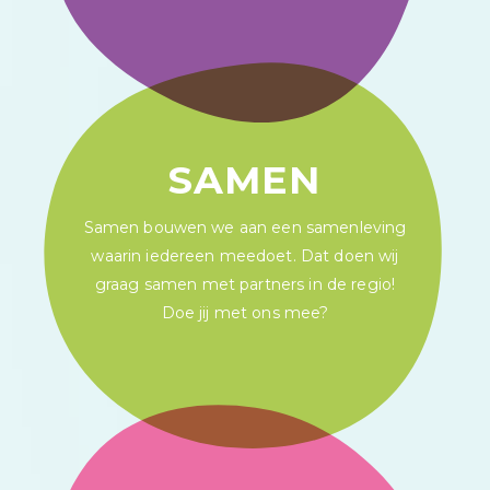
SAMEN
Samen bouwen we aan een samenleving
waarin iedereen meedoet. Dat doen wij
graag samen met partners in de regio!
Doe jij met ons mee?