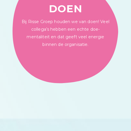
DOEN
Bij Risse Groep houden we van doen! Veel
collega’s hebben een echte doe-
mentaliteit en dat geeft veel energie
binnen de organisatie.