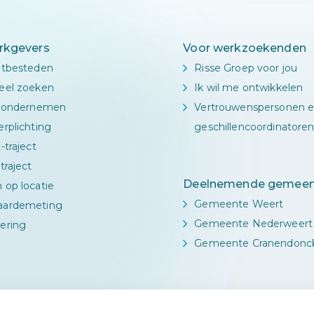
rkgevers
Voor werkzoekenden
itbesteden
Risse Groep voor jou
eel zoeken
Ik wil me ontwikkelen
l ondernemen
Vertrouwenspersonen 
rplichting
geschillencoordinatore
-traject
traject
Deelnemende gemeen
 op locatie
Gemeente Weert
aardemeting
Gemeente Nederweert
ering
Gemeente Cranendonc