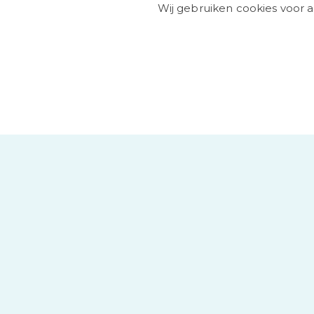
Wij gebruiken cookies voor 
Privacyverklaring
Disclaimer
Woo verzoek
Website