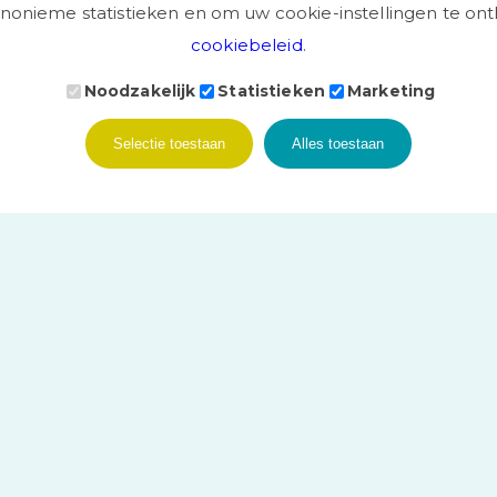
anonieme statistieken en om uw cookie-instellingen te o
cookiebeleid
.
Noodzakelijk
Statistieken
Marketing
 door
Bonsai media
Selectie toestaan
Alles toestaan