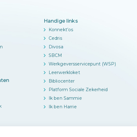
Handige links
Konnekt’os
Cedris
en
Divosa
n
SBCM
Werkgeversservicepunt (WSP)
Leerwerkloket
ten
Bibliocenter
Platform Sociale Zekerheid
Ik ben Sammie
k
Ik ben Harrie