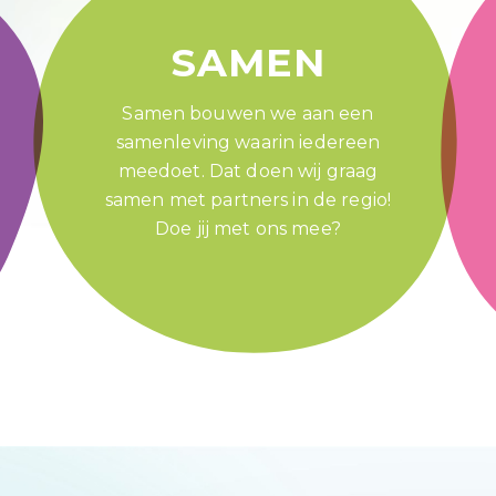
SAMEN
Samen bouwen we aan een
samenleving waarin iedereen
meedoet. Dat doen wij graag
samen met partners in de regio!
Doe jij met ons mee?