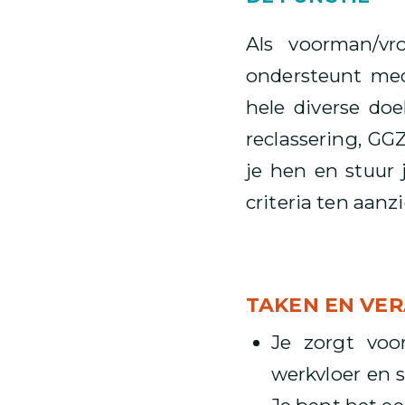
Als voorman/vr
ondersteunt med
hele diverse do
reclassering, GG
je hen en stuur 
criteria ten aanz
TAKEN EN VE
Je zorgt voo
werkvloer en 