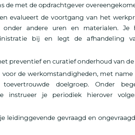
s de met de opdrachtgever overeengekomen
t en evalueert de voortgang van het werkp
 onder andere uren en materialen. Je 
inistratie bij en legt de afhandeling v
het preventief en curatief onderhoud van d
g voor de werkomstandigheden, met name d
toevertrouwde doelgroep. Onder bege
de instrueer je periodiek hierover vol
 je leidinggevende gevraagd en ongevraagd