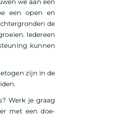
bouwen we aan een
ee een open en
achtergronden de
groeien. Iedereen
rsteuning kunnen
etogen zijn in de
iden.
s? Werk je graag
ter met een doe-