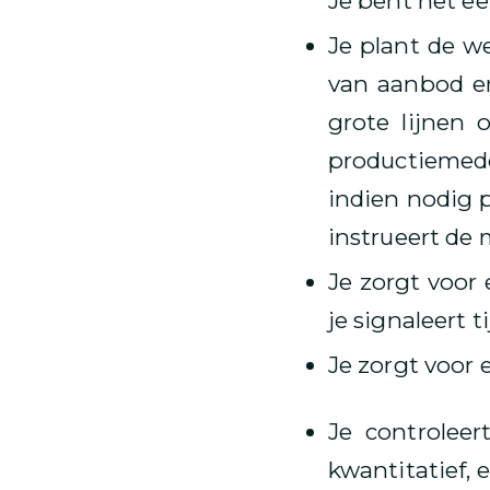
Je bent het e
Je plant de w
van aanbod en
grote lijnen 
productiemede
indien nodig p
instrueert de 
Je zorgt voor 
je signaleert 
Je zorgt voor 
Je controleer
kwantitatief, 