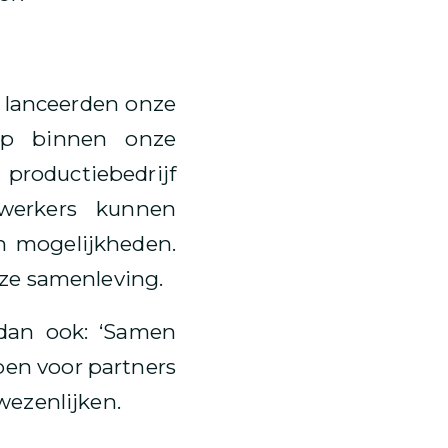
e lanceerden onze
 op binnen onze
productiebedrijf
ewerkers kunnen
n mogelijkheden.
nze samenleving.
 dan ook: ‘Samen
pen voor partners
wezenlijken.