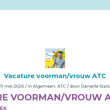
Vacature voorman/vrouw ATC
/
/
11 mei 2026
in
Algemeen
,
ATC
door
Danielle Stals
RE VOORMAN/VROUW 
EEK