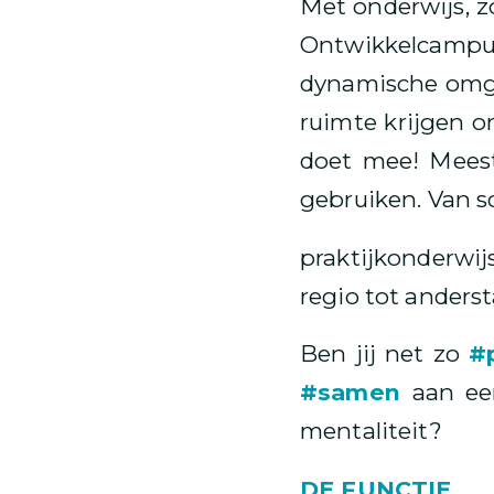
Met onderwijs, z
Ontwikkelcamp
dynamische omge
ruimte krijgen o
doet mee! Meest
gebruiken. Van sc
praktijkonderwij
regio tot anderst
Ben jij net zo
#
#samen
aan ee
mentaliteit?
DE FUNCTIE