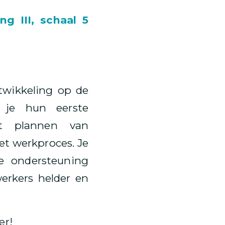
g III, schaal 5
twikkeling op de
 je hun eerste
t plannen van
t werkproces. Je
e ondersteuning
erkers helder en
er!